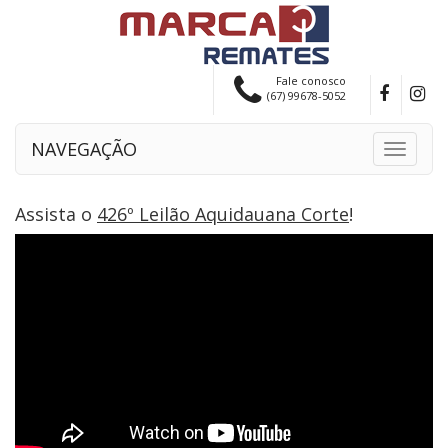
Fale conosco
(67) 99678-5052
NAVEGAÇÃO
Toggle
navigati
Assista o
426º Leilão Aquidauana Corte
!