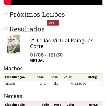
Próximos Leilões
ver +
Resultados
2º Leilão Virtual Paiaguás
Corte
01/08 - 12h30
VIRTUAL
Machos
Classificação
Idade
Peso
Valor
R$/Kg
NELORE
10/12
0kg
R$ 2.880,00
Fêmeas
Classificação
Idade
Peso
Valor
R$/Kg